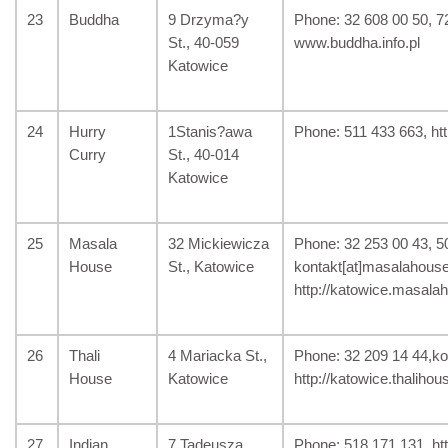
23
Buddha
9 Drzyma?y
Phone: 32 608 00 50, 72
St., 40-059
www.buddha.info.pl
Katowice
24
Hurry
1Stanis?awa
Phone: 511 433 663, htt
Curry
St., 40-014
Katowice
25
Masala
32 Mickiewicza
Phone: 32 253 00 43, 5
House
St., Katowice
kontakt[at]masalahouse
http://katowice.masala
26
Thali
4 Mariacka St.,
Phone: 32 209 14 44,kon
House
Katowice
http://katowice.thalihou
27
Indian
7 Tadeusza
Phone: 518 171 131, htt