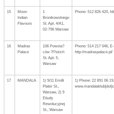
15
Moon
1
Phone: 512 826 420, ht
Indian
Bronikowskiego
Flavours
St. Apt. 4/A1,
02-796 Warsaw
16
Madras
106 Powsta?
Phone: 514 217 046, E-m
Palace
ców ?l?skich
http://madraspalace.pl/
St. Apt. 5,
Warsaw
17
MANDALA
1) 9/11 Emilli
1) Phone: 22 891 06 19
Plater St.,
www.mandalaklub[dot]
Warsaw, 2) 9
Etiudy
Rewolucyjnej
St., Warsaw