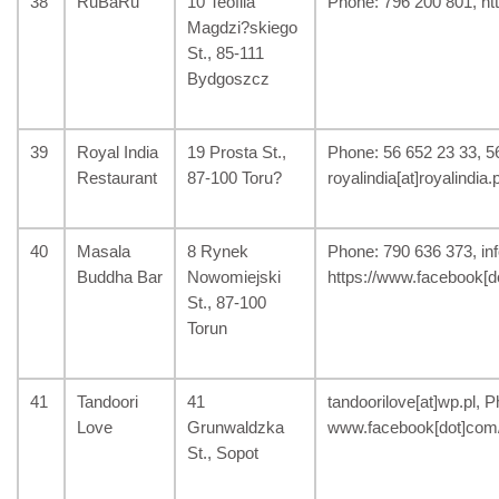
38
RuBaRu
10 Teofila
Phone: 796 200 801, ht
Magdzi?skiego
St., 85-111
Bydgoszcz
39
Royal India
19 Prosta St.,
Phone: 56 652 23 33, 5
Restaurant
87-100 Toru?
royalindia[at]royalindia.
40
Masala
8 Rynek
Phone: 790 636 373, inf
Buddha Bar
Nowomiejski
https://www.facebook[d
St., 87-100
Torun
41
Tandoori
41
tandoorilove[at]wp.pl, 
Love
Grunwaldzka
www.facebook[dot]com/
St., Sopot