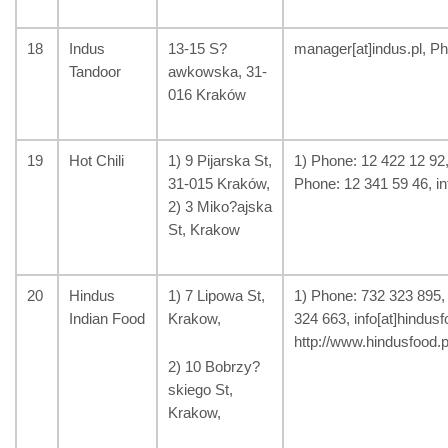
18
Indus
13-15 S?
manager[at]indus.pl, Ph
Tandoor
awkowska, 31-
016 Kraków
19
Hot Chili
1) 9 Pijarska St,
1) Phone: 12 422 12 92, 
31-015 Kraków,
Phone: 12 341 59 46, inf
2) 3 Miko?ajska
St, Krakow
20
Hindus
1) 7 Lipowa St,
1) Phone: 732 323 895,
Indian Food
Krakow,
324 663, info[at]hindus
http://www.hindusfood.p
2) 10 Bobrzy?
skiego St,
Krakow,