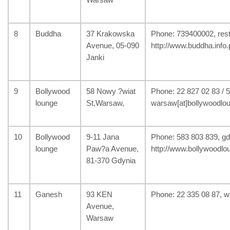
8
Buddha
37 Krakowska
Phone: 739400002, resta
Avenue, 05-090
http://www.buddha.info.p
Janki
9
Bollywood
58 Nowy ?wiat
Phone: 22 827 02 83 / 
lounge
St,Warsaw,
warsaw[at]bollywoodloun
10
Bollywood
9-11 Jana
Phone: 583 803 839, gdy
lounge
Paw?a Avenue,
http://www.bollywoodlou
81-370 Gdynia
11
Ganesh
93 KEN
Phone: 22 335 08 87, wa
Avenue,
Warsaw