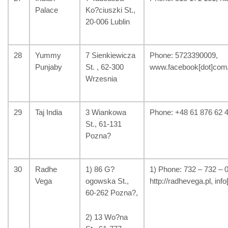
Palace
Ko?ciuszki St.,
20-006 Lublin
28
Yummy
7 Sienkiewicza
Phone: 5723390009,
Punjaby
St. , 62-300
www.facebook[dot]com
Wrzesnia
29
Taj India
3 Wiankowa
Phone: +48 61 876 62 49,
St., 61-131
Pozna?
30
Radhe
1) 86 G?
1) Phone: 732 – 732 – 0
Vega
ogowska St.,
http://radhevega.pl, inf
60-262 Pozna?,
2) 13 Wo?na