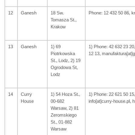
12
Ganesh
18 Sw.
Phone: 12 432 50 86, k
Tomasza St.,
Krakow
13
Ganesh
1) 69
1) Phone: 42 632 23 20,
Piotrkowska
12 13, manufaktura[at]ga
St., Lodz, 2) 19
Ogrodowa St,
Lodz
14
Curry
1) 54 Hoza St.,
1) Phone: 22 621 50 15
House
00-682
info[at]curry-house.pl, h
Warsaw, 2) 81
Zeromskiego
St., 01-882
Warsaw