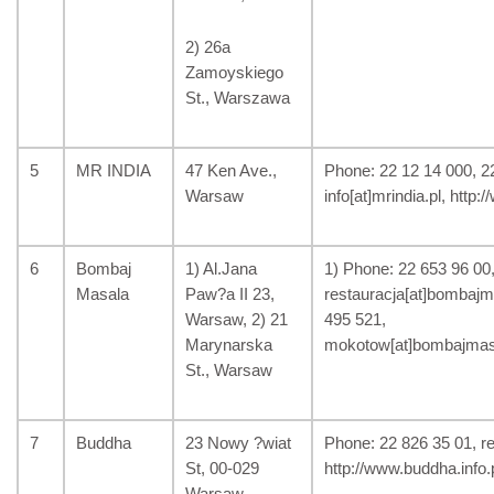
2) 26a
Zamoyskiego
St., Warszawa
5
MR INDIA
47 Ken Ave.,
Phone: 22 12 14 000, 2
Warsaw
info[at]mrindia.pl, http:
6
Bombaj
1) Al.Jana
1) Phone: 22 653 96 00,
Masala
Paw?a II 23,
restauracja[at]bombajma
Warsaw, 2) 21
495 521,
Marynarska
mokotow[at]bombajmas
St., Warsaw
7
Buddha
23 Nowy ?wiat
Phone: 22 826 35 01, re
St, 00-029
http://www.buddha.info.p
Warsaw