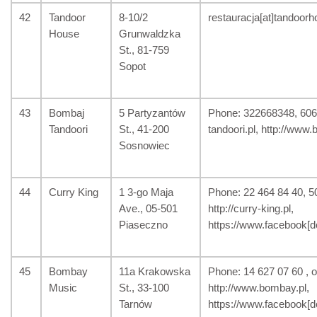
42
Tandoor
8-10/2
restauracja[at]tandoorho
House
Grunwaldzka
St., 81-759
Sopot
43
Bombaj
5 Partyzantów
Phone: 322668348, 606 
Tandoori
St., 41-200
tandoori.pl, http://www.
Sosnowiec
44
Curry King
1 3-go Maja
Phone: 22 464 84 40, 506
Ave., 05-501
http://curry-king.pl,
Piaseczno
https://www.facebook[d
45
Bombay
11a Krakowska
Phone: 14 627 07 60 , o
Music
St., 33-100
http://www.bombay.pl,
Tarnów
https://www.facebook[