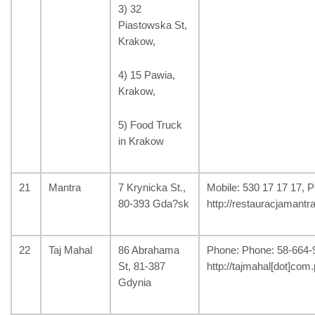
3) 32
Piastowska St,
Krakow,
4) 15 Pawia,
Krakow,
5) Food Truck
in Krakow
21
Mantra
7 Krynicka St.,
Mobile: 530 17 17 17, 
80-393 Gda?sk
http://restauracjamantra
22
Taj Mahal
86 Abrahama
Phone: Phone: 58-664-92
St, 81-387
http://tajmahal[dot]com.
Gdynia