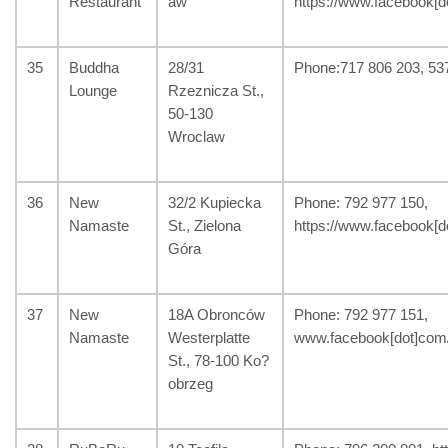
Restaurant
aw
https://www.facebook[d
35
Buddha
28/31
Phone:717 806 203, 53
Lounge
Rzeznicza St.,
50-130
Wroclaw
36
New
32/2 Kupiecka
Phone: 792 977 150,
Namaste
St., Zielona
https://www.facebook
Góra
37
New
18A Obronców
Phone: 792 977 151,
Namaste
Westerplatte
www.facebook[dot]co
St., 78-100 Ko?
obrzeg