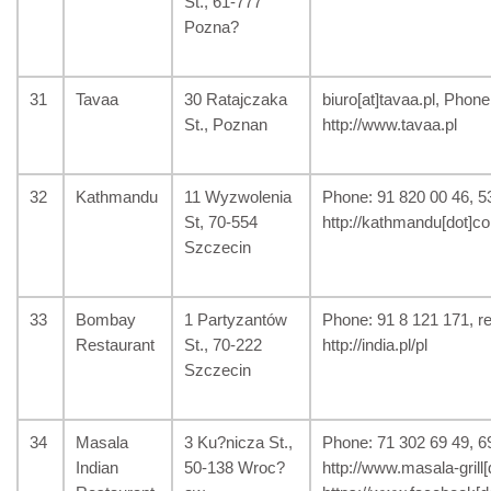
St., 61-777
Pozna?
31
Tavaa
30 Ratajczaka
biuro[at]tavaa.pl, Phon
St., Poznan
http://www.tavaa.pl
32
Kathmandu
11 Wyzwolenia
Phone: 91 820 00 46, 5
St, 70-554
http://kathmandu[dot]c
Szczecin
33
Bombay
1 Partyzantów
Phone: 91 8 121 171, re
Restaurant
St., 70-222
http://india.pl/pl
Szczecin
34
Masala
3 Ku?nicza St.,
Phone: 71 302 69 49, 691
Indian
50-138 Wroc?
http://www.masala-grill